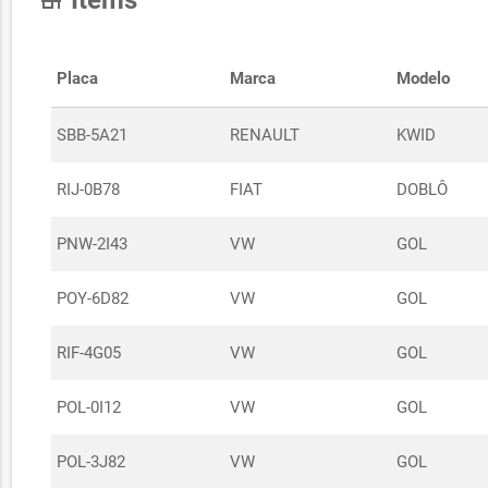
Items
store
Placa
Marca
Modelo
SBB-5A21
RENAULT
KWID
RIJ-0B78
FIAT
DOBLÔ
PNW-2I43
VW
GOL
POY-6D82
VW
GOL
RIF-4G05
VW
GOL
POL-0I12
VW
GOL
POL-3J82
VW
GOL